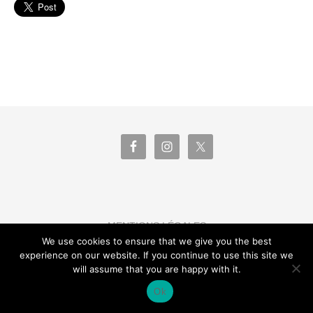
MENTIONS LÉGALES
We use cookies to ensure that we give you the best
experience on our website. If you continue to use this site we
Les éditions Dépaysage bénéficient du soutien de la
will assume that you are happy with it.
Région Occitanie/Pyrénées-Méditerranée
Ok