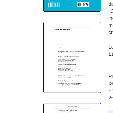
da
l
i
m
cr
L
L
P
I
F
2