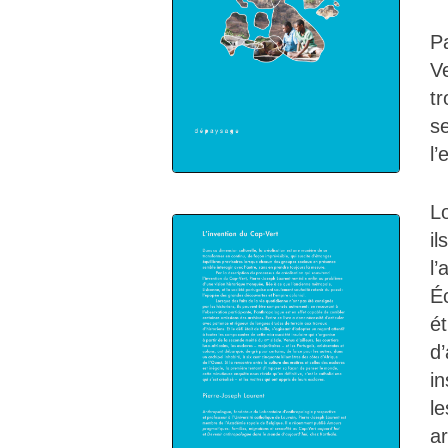
Pa
V
tr
s
l’
Lo
il
l’
É
ét
d
in
l
ar