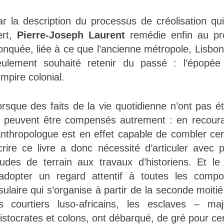
r la description du processus de créolisation qu
ert,
Pierre-Joseph Laurent
remédie enfin au pro
onquée, liée à ce que l’ancienne métropole, Lisbon
eulement souhaité retenir du passé : l’épopé
empire colonial.
rsque des faits de la vie quotidienne n’ont pas ét
s peuvent être compensés autrement : en recouran
anthropologue est en effet capable de combler ce
crire ce livre a donc nécessité d’articuler avec 
udes de terrain aux travaux d’historiens. Et le d
’adopter un regard attentif à toutes les compo
sulaire qui s’organise à partir de la seconde moiti
es courtiers luso-africains, les esclaves – maj
istocrates et colons, ont débarqué, de gré pour cer