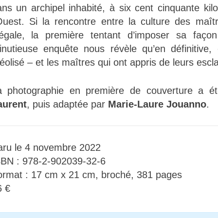
ns un archipel inhabité, à six cent cinquante ki
’Ouest. Si la rencontre entre la culture des maît
négale, la première tentant d’imposer sa faç
inutieuse enquête nous révèle qu’en définitive, c
éolisé – et les maîtres qui ont appris de leurs escl
a photographie en première de couverture a é
aurent
, puis adaptée par
Marie-Laure Jouanno
.
aru le 4 novembre 2022
SBN : 978-2-902039-32-6
ormat : 17 cm x 21 cm, broché, 381 pages
6 €